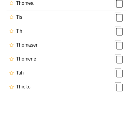
Thomea
Tis
T.h
Thomaser
Thomene
Tah
Thieko