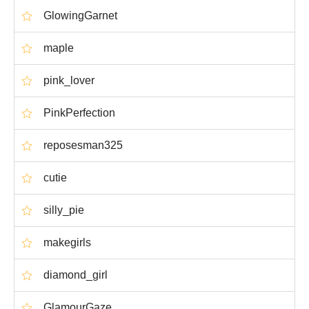
GlowingGarnet
maple
pink_lover
PinkPerfection
reposesman325
cutie
silly_pie
makegirls
diamond_girl
GlamourGaze