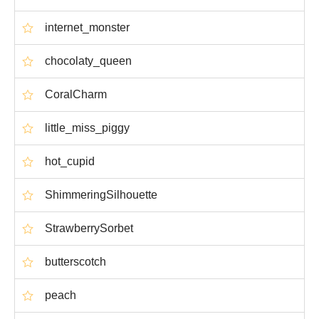
internet_monster
chocolaty_queen
CoralCharm
little_miss_piggy
hot_cupid
ShimmeringSilhouette
StrawberrySorbet
butterscotch
peach