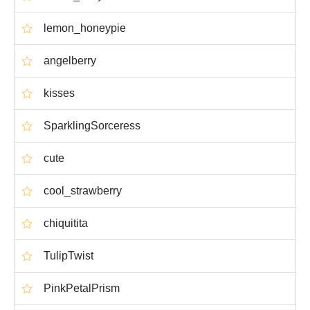
lemon_honeypie
angelberry
kisses
SparklingSorceress
cute
cool_strawberry
chiquitita
TulipTwist
PinkPetalPrism