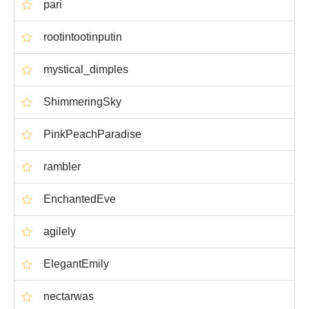
pari
rootintootinputin
mystical_dimples
ShimmeringSky
PinkPeachParadise
rambler
EnchantedEve
agilely
ElegantEmily
nectarwas