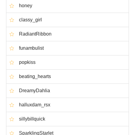
honey
classy_girl
RadiantRibbon
funambulist
popkiss
beating_hearts
DreamyDahlia
halluxdam_rsx
sillybillquick
SparklingStarlet