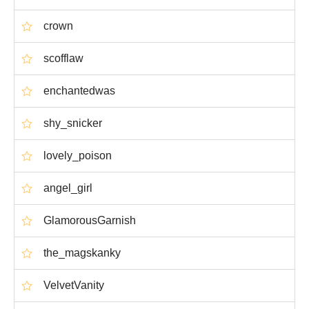
crown
scofflaw
enchantedwas
shy_snicker
lovely_poison
angel_girl
GlamorousGarnish
the_magskanky
VelvetVanity