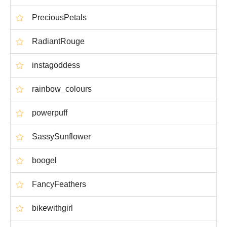
PreciousPetals
RadiantRouge
instagoddess
rainbow_colours
powerpuff
SassySunflower
boogel
FancyFeathers
bikewithgirl