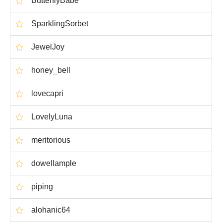
ButterflyBabe
SparklingSorbet
JewelJoy
honey_bell
lovecapri
LovelyLuna
meritorious
dowellample
piping
alohanic64