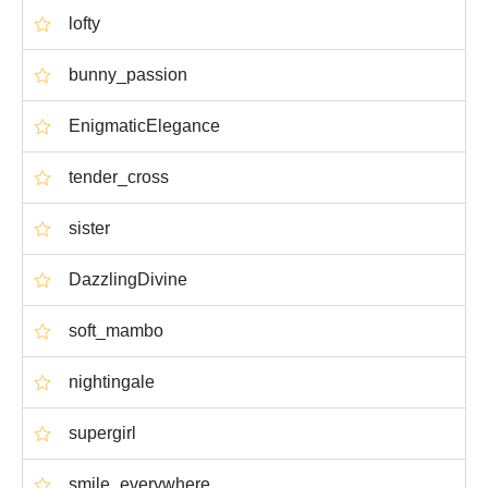
lofty
bunny_passion
EnigmaticElegance
tender_cross
sister
DazzlingDivine
soft_mambo
nightingale
supergirl
smile_everywhere