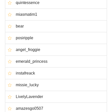
quintessence
miasmatim1
bear
posiripple
angel_froggie
emerald_princess
instafreack
missie_lucky
LivelyLavender
amazesgo0507