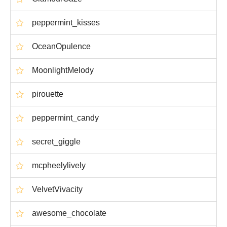
peppermint_kisses
OceanOpulence
MoonlightMelody
pirouette
peppermint_candy
secret_giggle
mcpheelylively
VelvetVivacity
awesome_chocolate