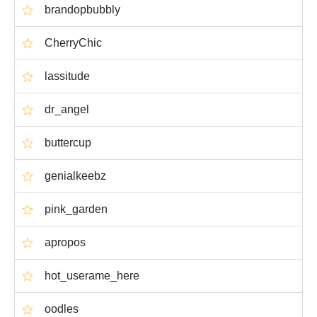
brandopbubbly
CherryChic
lassitude
dr_angel
buttercup
genialkeebz
pink_garden
apropos
hot_userame_here
oodles