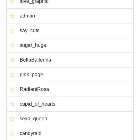
love_graphic
adman
say_cute
sugar_hugs
BellaBallerina
pink_page
RadiantRosa
cupid_of_hearts
sexo_queen
candyraid