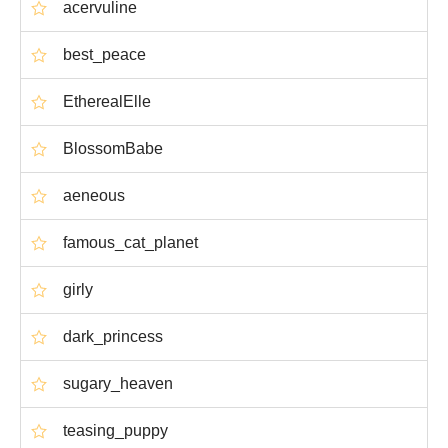
acervuline
best_peace
EtherealElle
BlossomBabe
aeneous
famous_cat_planet
girly
dark_princess
sugary_heaven
teasing_puppy