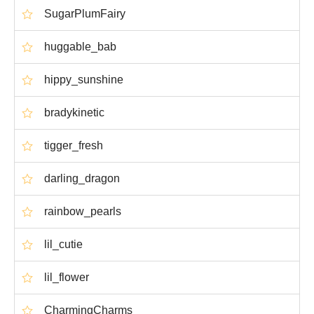
SugarPlumFairy
huggable_bab
hippy_sunshine
bradykinetic
tigger_fresh
darling_dragon
rainbow_pearls
lil_cutie
lil_flower
CharmingCharms