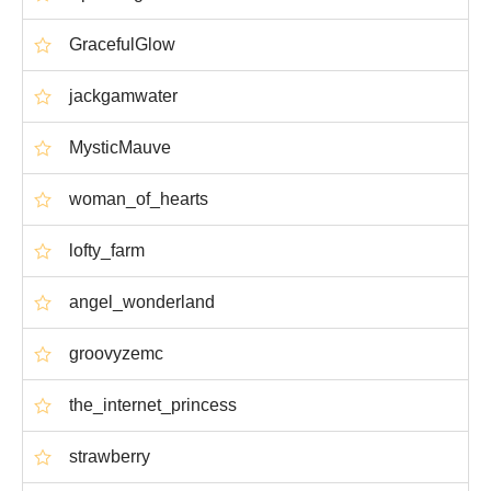
GracefulGlow
jackgamwater
MysticMauve
woman_of_hearts
lofty_farm
angel_wonderland
groovyzemc
the_internet_princess
strawberry