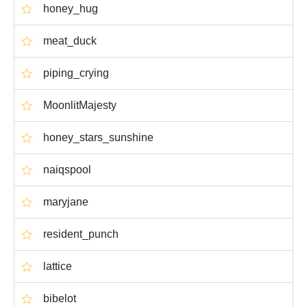
honey_hug
meat_duck
piping_crying
MoonlitMajesty
honey_stars_sunshine
naiqspool
maryjane
resident_punch
lattice
bibelot