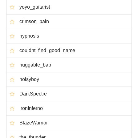
yoyo_guitarist
crimson_pain
hypnosis
couldnt_find_good_name
huggable_bab
noisyboy
DarkSpectre
IronInferno
BlazeWarrior
the_thunder