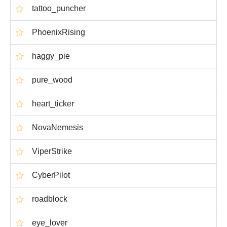
tattoo_puncher
PhoenixRising
haggy_pie
pure_wood
heart_ticker
NovaNemesis
ViperStrike
CyberPilot
roadblock
eye_lover