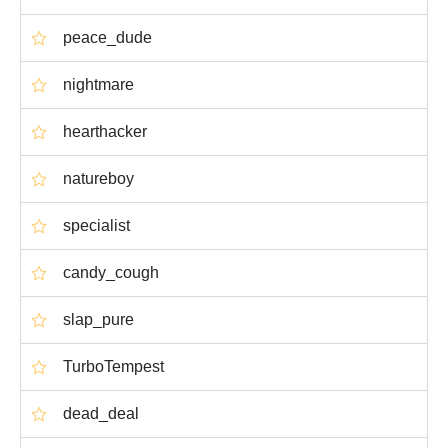
peace_dude
nightmare
hearthacker
natureboy
specialist
candy_cough
slap_pure
TurboTempest
dead_deal