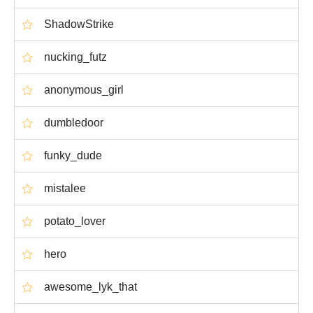
ShadowStrike
nucking_futz
anonymous_girl
dumbledoor
funky_dude
mistalee
potato_lover
hero
awesome_lyk_that