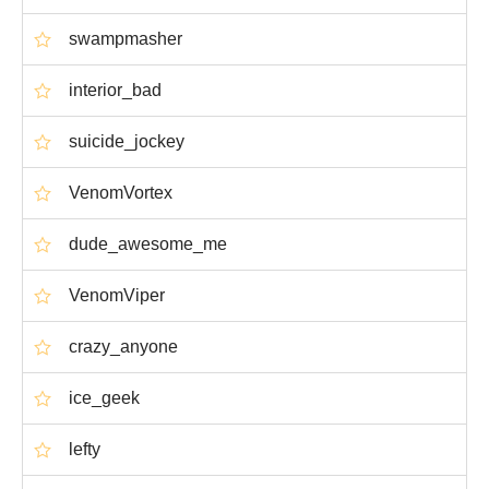
swampmasher
interior_bad
suicide_jockey
VenomVortex
dude_awesome_me
VenomViper
crazy_anyone
ice_geek
lefty