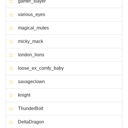
gamer_slayer
various_eyes
magical_mutes
micky_mack
london_lions
loose_ex_comfy_baby
savageclown
knight
ThunderBolt
DeltaDragon