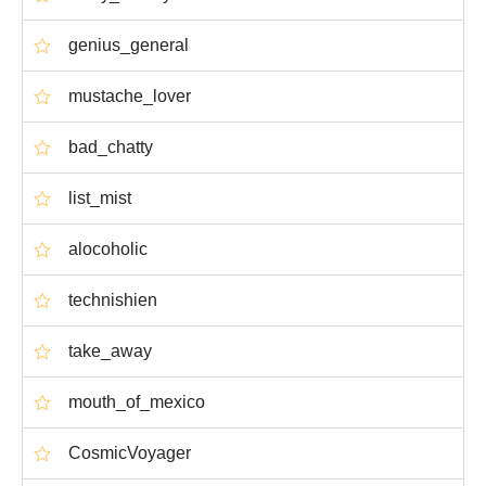
genius_general
mustache_lover
bad_chatty
list_mist
alocoholic
technishien
take_away
mouth_of_mexico
CosmicVoyager