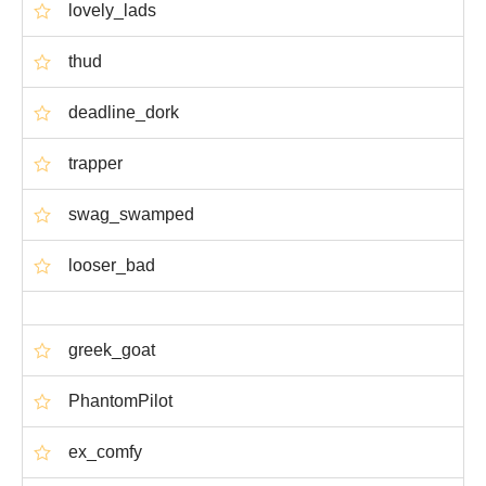
lovely_lads
thud
deadline_dork
trapper
swag_swamped
looser_bad
greek_goat
PhantomPilot
ex_comfy