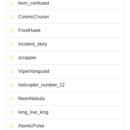
born_confused
CosmicCruiser
FrostHawk
incident_story
scrapper
ViperVanguard
helicopter_number_12
NeonNebula
long_live_king
AtomicPulse