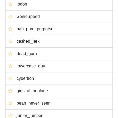
logon
SonicSpeed
bab_pure_purporse
cashed_jerk
dead_guru
lowercase_guy
cybertron
girls_of_neptune
bean_never_seen
junior_jumper