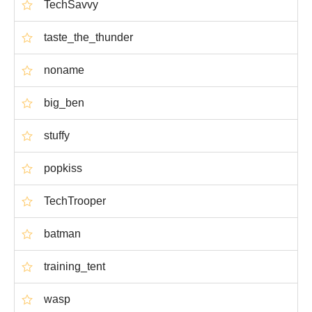
TechSavvy
taste_the_thunder
noname
big_ben
stuffy
popkiss
TechTrooper
batman
training_tent
wasp