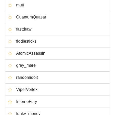
mutt
QuantumQuasar
fastdraw
fiddlesticks
AtomicAssassin
grey_mare
randomidoit
ViperVortex
InfernoFury
funky_money