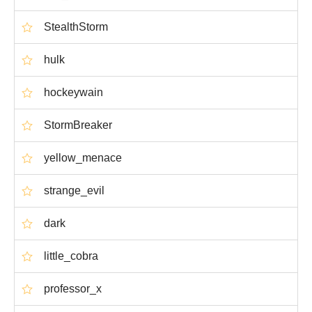
StealthStorm
hulk
hockeywain
StormBreaker
yellow_menace
strange_evil
dark
little_cobra
professor_x