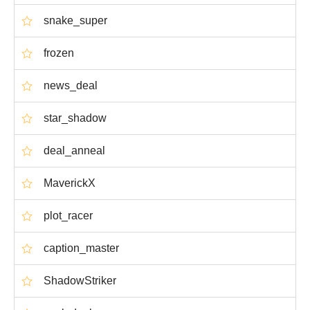
snake_super
frozen
news_deal
star_shadow
deal_anneal
MaverickX
plot_racer
caption_master
ShadowStriker