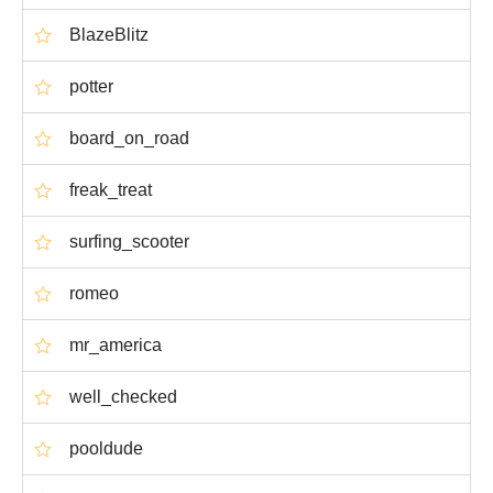
BlazeBlitz
potter
board_on_road
freak_treat
surfing_scooter
romeo
mr_america
well_checked
pooldude