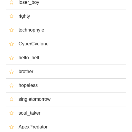
loser_boy
righty
technophyle
CyberCyclone
hello_hell
brother
hopeless
singletomorrow
soul_taker
ApexPredator