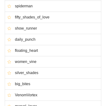
spiderman
fifty_shades_of_love
show_runner
daily_punch
floating_heart
women_vine
silver_shades
big_bites
VenomVortex