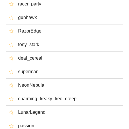
racer_party
gunhawk
RazorEdge
tony_stark
deal_cereal
superman
NeonNebula
charming_freaky_fred_creep
LunarLegend
passion