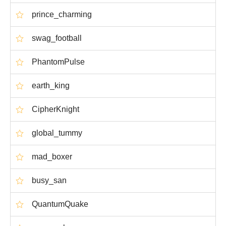
prince_charming
swag_football
PhantomPulse
earth_king
CipherKnight
global_tummy
mad_boxer
busy_san
QuantumQuake