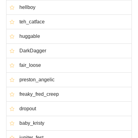
hellboy
teh_catface
huggable
DarkDagger
fair_loose
preston_angelic
freaky_fred_creep
dropout
baby_kristy
jupiter_fest