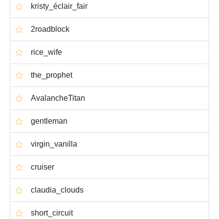
kristy_éclair_fair
2roadblock
rice_wife
the_prophet
AvalancheTitan
gentleman
virgin_vanilla
cruiser
claudia_clouds
short_circuit