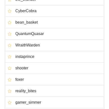
CyberCobra
bean_basket
QuantumQuasar
WraithWarden
instaprince
shooter
foxer
reality_bites
gamer_simmer