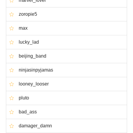
marvel_lover
zoropie5
max
lucky_lad
beijing_band
ninjasinpyjamas
looney_looser
pluto
bad_ass
damager_damn