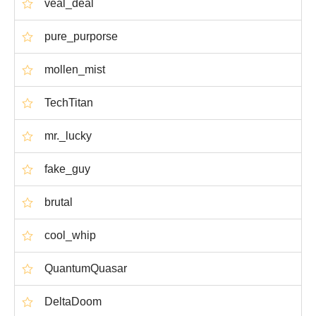
veal_deal
pure_purporse
mollen_mist
TechTitan
mr._lucky
fake_guy
brutal
cool_whip
QuantumQuasar
DeltaDoom