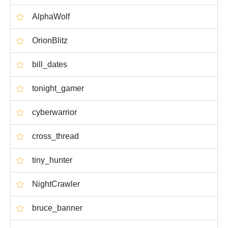
AlphaWolf
OrionBlitz
bill_dates
tonight_gamer
cyberwarrior
cross_thread
tiny_hunter
NightCrawler
bruce_banner