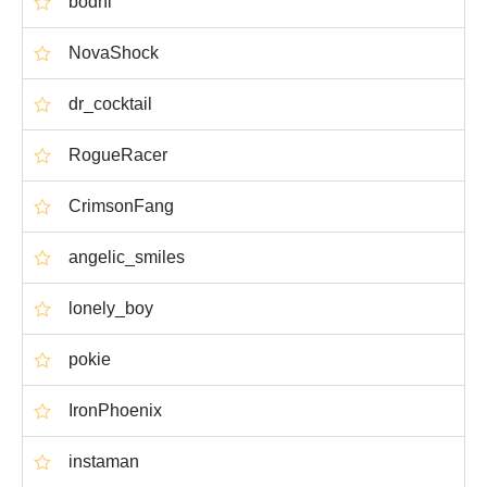
bodhi
NovaShock
dr_cocktail
RogueRacer
CrimsonFang
angelic_smiles
lonely_boy
pokie
IronPhoenix
instaman