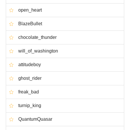
open_heart
BlazeBullet
chocolate_thunder
will_of_washington
attitudeboy
ghost_rider
freak_bad
turnip_king
QuantumQuasar