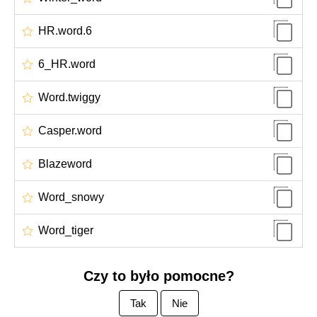
HR.word.6
6_HR.word
Word.twiggy
Casper.word
Blazeword
Word_snowy
Word_tiger
Czy to było pomocne?
Tak
Nie