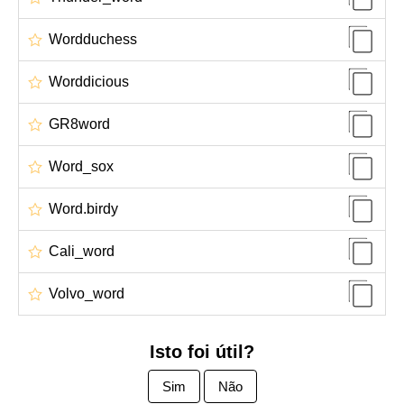
Wordduchess
Worddicious
GR8word
Word_sox
Word.birdy
Cali_word
Volvo_word
Isto foi útil?
Sim
Não