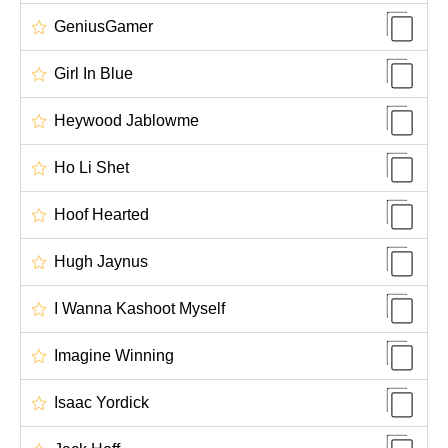
GeniusGamer
Girl In Blue
Heywood Jablowme
Ho Li Shet
Hoof Hearted
Hugh Jaynus
I Wanna Kashoot Myself
Imagine Winning
Isaac Yordick