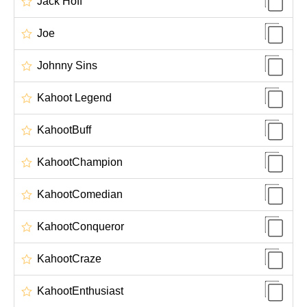
Jack Hoff
Joe
Johnny Sins
Kahoot Legend
KahootBuff
KahootChampion
KahootComedian
KahootConqueror
KahootCraze
KahootEnthusiast