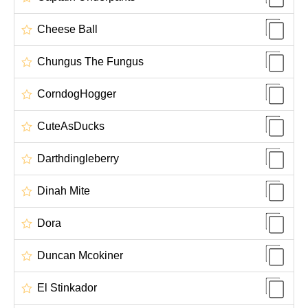
Cheese Ball
Chungus The Fungus
CorndogHogger
CuteAsDucks
Darthdingleberry
Dinah Mite
Dora
Duncan Mcokiner
El Stinkador