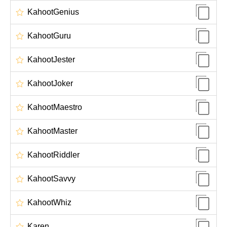
KahootGenius
KahootGuru
KahootJester
KahootJoker
KahootMaestro
KahootMaster
KahootRiddler
KahootSavvy
KahootWhiz
Karen