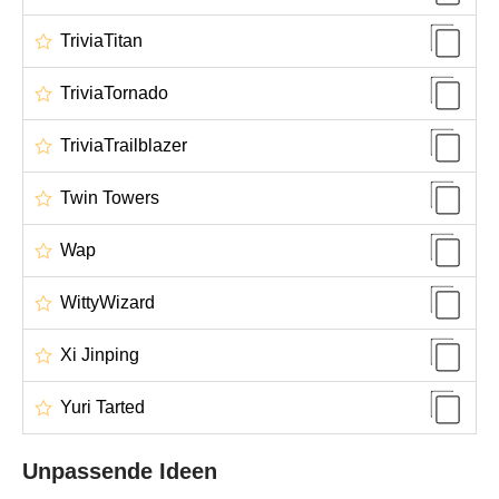
TriviaTitan
TriviaTornado
TriviaTrailblazer
Twin Towers
Wap
WittyWizard
Xi Jinping
Yuri Tarted
Unpassende Ideen