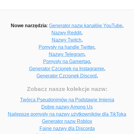
Nowe narzędzia
:
Generator nazw kanałów YouTube
,
Nazwy Reddit
,
Nazwy Twitch
,
Pomysły na handle Twitter
,
Nazwy Telegram
,
Pomysły na Gamertag
,
Generator Czcionek na Instagramie
,
Generator Czcionek Discord
,
Zobacz nasze kolekcje nazw:
Twórca Pseudonimów na Podstawie Imienia
Dobre nazwy Among Us
Najlepsze pomysły na nazwy użytkowników dla TikToka
Generator nazw Roblox
Fajne nazwy dla Discorda