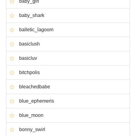
baby_girl
baby_shark
balletic_lagoom
basiclush
basicluv
bitchpolis
bleachedbabe
blue_ephemeris
blue_moon
bonny_swirl