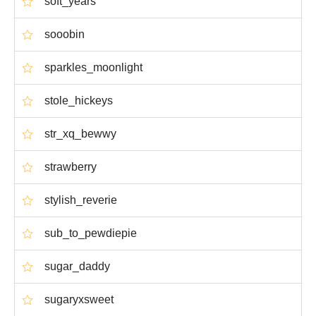
soft_years
sooobin
sparkles_moonlight
stole_hickeys
str_xq_bewwy
strawberry
stylish_reverie
sub_to_pewdiepie
sugar_daddy
sugaryxsweet