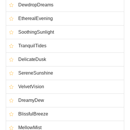
DewdropDreams
EtherealEvening
SoothingSunlight
TranquilTides
DelicateDusk
SereneSunshine
VelvetVision
DreamyDew
BlissfulBreeze
MellowMist