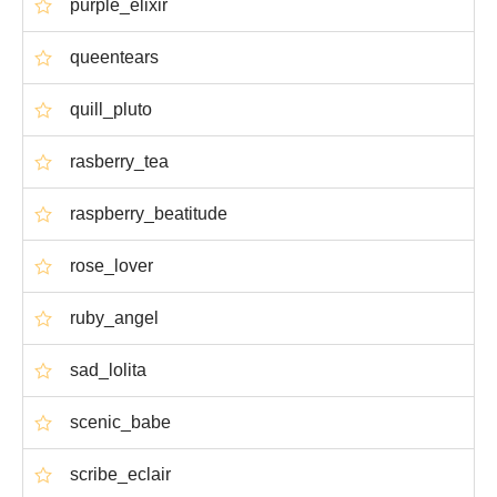
purple_elixir
queentears
quill_pluto
rasberry_tea
raspberry_beatitude
rose_lover
ruby_angel
sad_lolita
scenic_babe
scribe_eclair