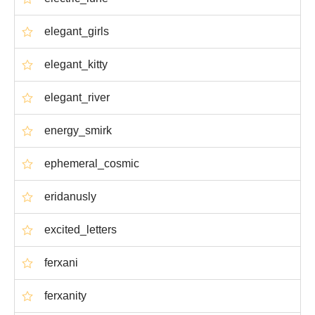
elegant_girls
elegant_kitty
elegant_river
energy_smirk
ephemeral_cosmic
eridanusly
excited_letters
ferxani
ferxanity