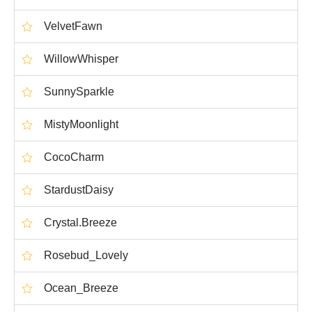
VelvetFawn
WillowWhisper
SunnySparkle
MistyMoonlight
CocoCharm
StardustDaisy
Crystal.Breeze
Rosebud_Lovely
Ocean_Breeze