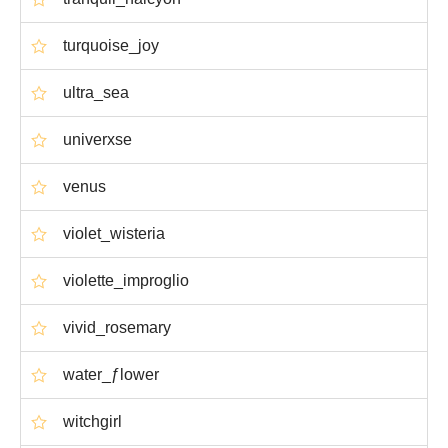
turquoise_joy
ultra_sea
univerxse
venus
violet_wisteria
violette_improglio
vivid_rosemary
water_ƒlower
witchgirl