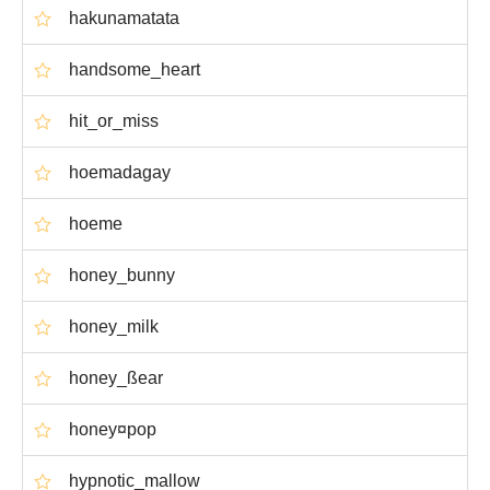
hakunamatata
handsome_heart
hit_or_miss
hoemadagay
hoeme
honey_bunny
honey_milk
honey_ßear
honey¤pop
hypnotic_mallow