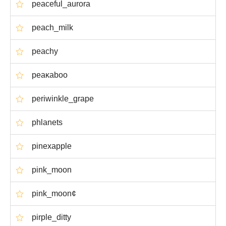
peaceful_aurora
peach_milk
peachy
peaκaboo
periwinkle_grape
phlanets
pinexapple
pink_moon
pink_moon¢
pirple_ditty