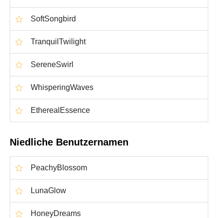
SoftSongbird
TranquilTwilight
SereneSwirl
WhisperingWaves
EtherealEssence
Niedliche Benutzernamen
PeachyBlossom
LunaGlow
HoneyDreams