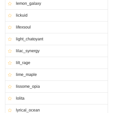
lemon_galaxy
lickuid
lifexsoul
light_chatoyant
lilac_synergy
lilt_rage
lime_maple
lissome_opia
lolita
lyrical_ocean